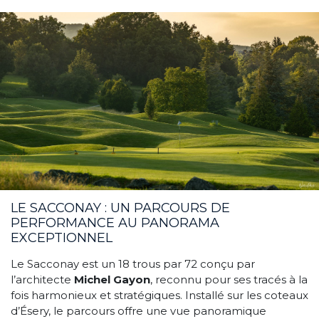
LE SACCONAY : UN PARCOURS DE
PERFORMANCE AU PANORAMA
EXCEPTIONNEL
Le
Sacconay est un 18 trous par 72 conçu par
l’architecte
Michel Gayon
, reconnu pour ses tracés à la
fois harmonieux et stratégiques. Installé sur les coteaux
d’Ésery, le parcours offre une vue panoramique