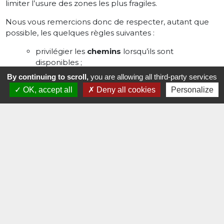
limiter l’usure des zones les plus fragiles.
Nous vous remercions donc de respecter, autant que
possible, les quelques règles suivantes :
privilégier les
chemins
lorsqu’ils sont
disponibles ;
ne jamais circuler sur les
aires de départ
, les
By continuing to scroll,
you are allowing all third-party services
avant-greens
et les
colliers de greens
,
OK, accept all
Deny all cookies
Personalize
particulièrement sensibles en période de stress
hydrique ;
lorsque
votre balle repose sur le fairway,
laisser votre voiturette ou votre chariot
sur
le chemin ou dans le rough et rejoindre votre
balle
à pied
, avec vos clubs?
Ces gestes simples permettront de préserver
durablement la qualité de notre parcours malgré les
contraintes imposées par cette période de sécheresse.
Nous vous remercions sincèrement pour votre
compréhension, votre vigilance et votre engagement