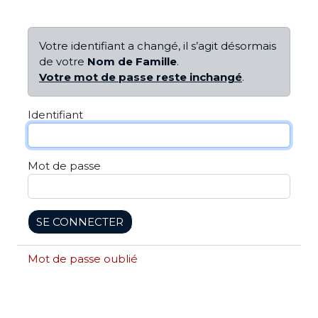
Votre identifiant a changé, il s’agit désormais
de votre
Nom de Famille
.
Votre mot de passe reste inchangé
.
Identifiant
Mot de passe
Mot de passe oublié